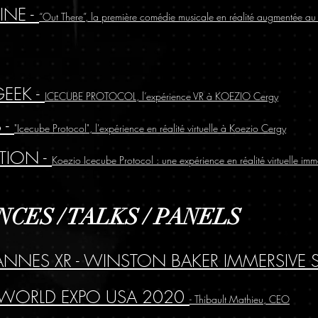
INE -
“Out There”, la première comédie musicale en réalité augmentée a
EEK -
ICECUBE PROTOCOL, l’expérience VR à KOEZIO Cergy
 -
"Icecube Protocol", l'expérience en réalité virtuelle à Koezio Cergy
TION -
Koezio Icecube Protocol : une expérience en réalité virtuelle imm
CES / TALKS / PANELS
CANNES XR - WINSTON BAKER IMMERSIVE
WORLD EXPO USA 2020
- Thibault Mathieu, CEO