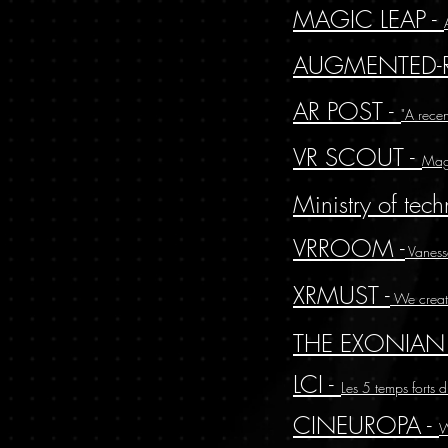
MAGIC LEAP -
AUGMENTED-RE
AR POST -
"A recen
VR SCOUT -
Magi
Ministry of tec
VRROOM -
Vanessa
XRMUST -
We created
THE EXONIAN
LCI -
Les 5 temps forts
CINEUROPA -
W