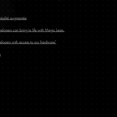
a réalité augmentée
velopers can bring to life with Magic Leap.
velopers with access to our hardware"
e