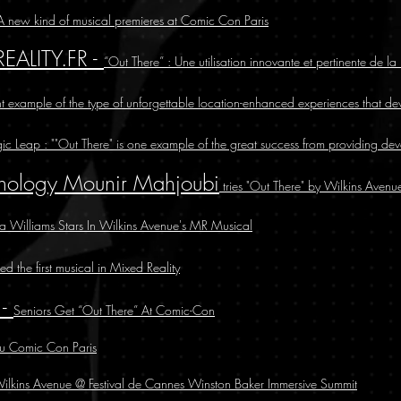
A new kind of musical premieres at Comic Con Paris
ALITY.FR -
“Out There” : Une utilisation innovante et pertinente de l
t example of the type of unforgettable location-enhanced experiences that de
c Leap : ""Out There" is one example of the great success from providing de
hnology
Mounir Mahjoubi
tries "Out There" by Wilkins Avenu
 Williams Stars In Wilkins Avenue's MR Musical
 the first musical in Mixed Reality
 -
Seniors Get “Out There” At Comic-Con
 du Comic Con Paris
ilkins Avenue @ Festival de Cannes Winston Baker Immersive Summit