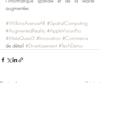
l'informatique spatiale et de la réalité 
augmentée.
#WilkinsAvenueAR
#SpatialComputing
#AugmentedReality
#AppleVisionPro
#MetaQuest3
#Innovation
#Commerce
de détail 
#Divertissement
#TechDemo
Posts récents
Voir tout