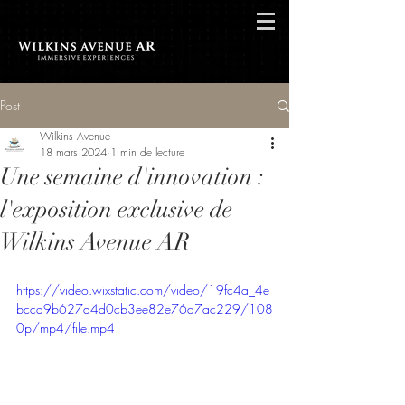
Post
Wilkins Avenue
18 mars 2024
1 min de lecture
Une semaine d'innovation :
l'exposition exclusive de
Wilkins Avenue AR
https://video.wixstatic.com/video/19fc4a_4e
bcca9b627d4d0cb3ee82e76d7ac229/108
0p/mp4/file.mp4